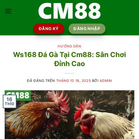
Chuyển
đến
nội
dung
ĐĂNG KÝ
ĐĂNG NHẬP
HƯỚNG DẪN
Ws168 Đá Gà Tại Cm88: Sân Chơi
Đỉnh Cao
ĐÃ ĐĂNG TRÊN
THÁNG 10 16, 2025
BỞI
ADMIN
16
Th10