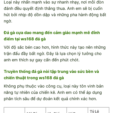
Loại này nhấn mạnh vào sự nhanh nhạy, nơi mỗi đòn
đánh đều quyết định thắng thua. Anh em sẽ bị cuốn
hút bởi nhịp độ dồn dập và những pha hành động bất
ngờ.
Đá gà cựa dao mang đến cảm giác mạnh mẽ đỉnh
điểm tại ws168 đá gà
Với độ sắc bén cao hơn, hình thức này tạo nên những
trận đấu đầy bất ngờ. Đây là lựa chọn lý tưởng cho
anh em thích sự gay cấn đến phút chót.
Truyền thống đá gà nòi tập trung vào sức bền và
chiến thuật trong ws168 đá gà
Không phụ thuộc vào công cụ, loại này tôn vinh bản
năng tự nhiên của chiến kê. Anh em có thể áp dụng
phân tích sâu để dự đoán kết quả chính xác hơn.
Tỷ Lệ