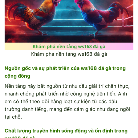
Khám phá nền tảng ws168 đá gà
Nguồn gốc và sự phát triển của ws168 đá gà trong
cộng đồng
Nền tảng này bắt nguồn từ nhu cầu giải trí chân thực,
nhanh chóng phát triển nhờ công nghệ tiên tiến. Anh
em có thể theo dõi hàng loạt sự kiện từ các đấu
trường danh tiếng, mang đến cảm giác như đang ngồi
tại chỗ.
Chất lượng truyền hình sống động và ổn định trong