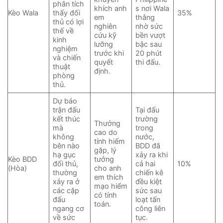
phân tích
khích anh
s nơi Wala
Kèo Wala
thấy đối
35%
em
thắng
thủ có lợi
nghiên
nhờ sức
thế về
cứu kỹ
bền vượt
kinh
lưỡng
bậc sau
nghiệm
trước khi
20 phút
và chiến
quyết
thi đấu.
thuật
định.
phòng
thủ.
Dự báo
trận đấu
Tại đấu
kết thúc
trường
Thưởng
mà
trong
cao do
không
nước,
tính hiếm
bên nào
BDD đã
gặp, lý
hạ gục
xảy ra khi
Kèo BDD
tưởng
đối thủ,
cả hai
10%
(Hòa)
cho anh
thường
chiến kê
em thích
xảy ra ở
đều kiệt
mạo hiểm
các cặp
sức sau
có tính
đấu
loạt tấn
toán.
ngang cơ
công liên
về sức
tục.