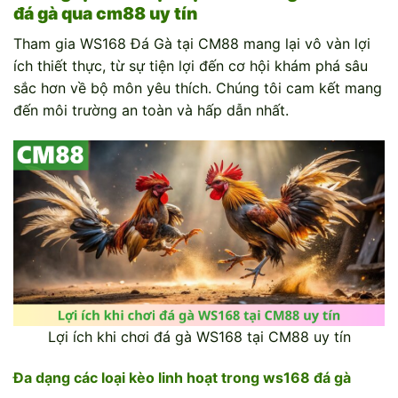
đá gà qua cm88 uy tín
Tham gia WS168 Đá Gà tại CM88 mang lại vô vàn lợi
ích thiết thực, từ sự tiện lợi đến cơ hội khám phá sâu
sắc hơn về bộ môn yêu thích. Chúng tôi cam kết mang
đến môi trường an toàn và hấp dẫn nhất.
Lợi ích khi chơi đá gà WS168 tại CM88 uy tín
Đa dạng các loại kèo linh hoạt trong ws168 đá gà