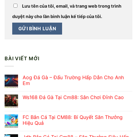
Lưu tên của tôi, email, và trang web trong trình
duyệt này cho lần bình luận kế tiếp của tôi.
BÀI VIẾT MỚI
Aog Đá Gà – Đấu Trường Hấp Dẫn Cho Anh
Em
Ws168 Đá Gà Tại Cm88: Sân Chơi Đỉnh Cao
FC Bắn Cá Tại CM88: Bí Quyết Săn Thưởng
Hiệu Quả