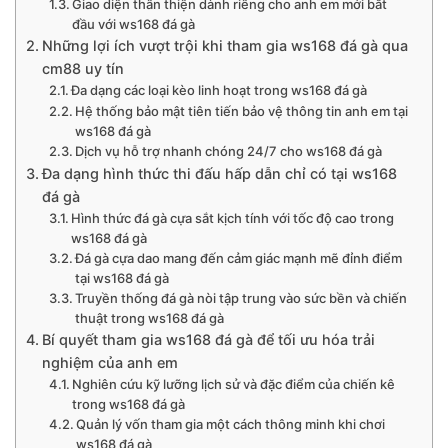
Giao diện thân thiện dành riêng cho anh em mới bắt
đầu với ws168 đá gà
Những lợi ích vượt trội khi tham gia ws168 đá gà qua
cm88 uy tín
Đa dạng các loại kèo linh hoạt trong ws168 đá gà
Hệ thống bảo mật tiên tiến bảo vệ thông tin anh em tại
ws168 đá gà
Dịch vụ hỗ trợ nhanh chóng 24/7 cho ws168 đá gà
Đa dạng hình thức thi đấu hấp dẫn chỉ có tại ws168
đá gà
Hình thức đá gà cựa sắt kịch tính với tốc độ cao trong
ws168 đá gà
Đá gà cựa dao mang đến cảm giác mạnh mẽ đỉnh điểm
tại ws168 đá gà
Truyền thống đá gà nòi tập trung vào sức bền và chiến
thuật trong ws168 đá gà
Bí quyết tham gia ws168 đá gà để tối ưu hóa trải
nghiệm của anh em
Nghiên cứu kỹ lưỡng lịch sử và đặc điểm của chiến kê
trong ws168 đá gà
Quản lý vốn tham gia một cách thông minh khi chơi
ws168 đá gà