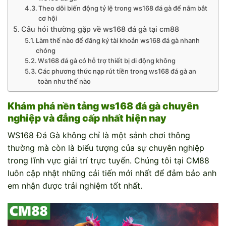
Theo dõi biến động tỷ lệ trong ws168 đá gà để nắm bắt
cơ hội
Câu hỏi thường gặp về ws168 đá gà tại cm88
Làm thế nào để đăng ký tài khoản ws168 đá gà nhanh
chóng
Ws168 đá gà có hỗ trợ thiết bị di động không
Các phương thức nạp rút tiền trong ws168 đá gà an
toàn như thế nào
Khám phá nền tảng ws168 đá gà chuyên
nghiệp và đẳng cấp nhất hiện nay
WS168 Đá Gà không chỉ là một sảnh chơi thông
thường mà còn là biểu tượng của sự chuyên nghiệp
trong lĩnh vực giải trí trực tuyến. Chúng tôi tại CM88
luôn cập nhật những cải tiến mới nhất để đảm bảo anh
em nhận được trải nghiệm tốt nhất.