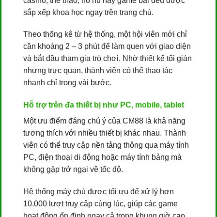
casino, thể thao, nổ hũ hay game bài đều được
sắp xếp khoa học ngay trên trang chủ.
Theo thống kê từ hệ thống, một hội viên mới chỉ
cần khoảng 2 – 3 phút để làm quen với giao diện
và bắt đầu tham gia trò chơi. Nhờ thiết kế tối giản
nhưng trực quan, thành viên có thể thao tác
nhanh chỉ trong vài bước.
Hỗ trợ trên đa thiết bị như PC, mobile, tablet
Một ưu điểm đáng chú ý của CM88 là khả năng
tương thích với nhiều thiết bị khác nhau. Thành
viên có thể truy cập nền tảng thông qua máy tính
PC, điện thoại di động hoặc máy tính bảng mà
không gặp trở ngại về tốc độ.
Hệ thống máy chủ được tối ưu để xử lý hơn
10.000 lượt truy cập cùng lúc, giúp các game
hoạt động ổn định ngay cả trong khung giờ cao