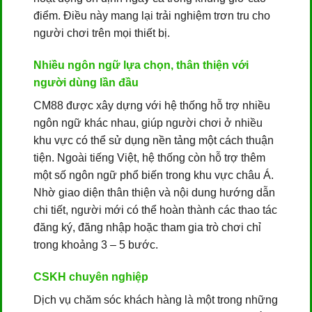
điểm. Điều này mang lại trải nghiệm trơn tru cho
người chơi trên mọi thiết bị.
Nhiều ngôn ngữ lựa chọn, thân thiện với
người dùng lần đầu
CM88 được xây dựng với hệ thống hỗ trợ nhiều
ngôn ngữ khác nhau, giúp người chơi ở nhiều
khu vực có thể sử dụng nền tảng một cách thuận
tiện. Ngoài tiếng Việt, hệ thống còn hỗ trợ thêm
một số ngôn ngữ phổ biến trong khu vực châu Á.
Nhờ giao diện thân thiện và nội dung hướng dẫn
chi tiết, người mới có thể hoàn thành các thao tác
đăng ký, đăng nhập hoặc tham gia trò chơi chỉ
trong khoảng 3 – 5 bước.
CSKH chuyên nghiệp
Dịch vụ chăm sóc khách hàng là một trong những