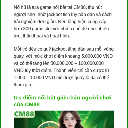
Nổ hũ là tựa game nổi bật tại CM88, thu hút
người chơi nhờ jackpot tích lũy hấp dẫn và cách
trải nghiệm đơn giản. Nền tảng hiện cung cấp
hơn 300 game slot với nhiều chủ đề như phiêu
lưu, thần thoại và hoạt hình.
Mỗi trò đều có quỹ jackpot tăng dần sau mỗi vòng
quay, với mức khởi điểm khoảng 5.000.000 VNĐ
và có thể tăng lên 50.000.000 – 100.000.000
VNĐ tùy thời điểm. Thành viên chỉ cần cược từ
1.000 – 10.000 VNĐ mỗi lượt quay là đã có thể
tham gia.
Ưu điểm nổi bật giữ chân người chơi
của CM88