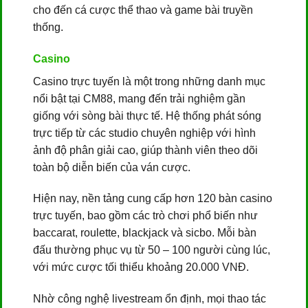
cho đến cá cược thể thao và game bài truyền
thống.
Casino
Casino trực tuyến là một trong những danh mục
nổi bật tại CM88, mang đến trải nghiệm gần
giống với sòng bài thực tế. Hệ thống phát sóng
trực tiếp từ các studio chuyên nghiệp với hình
ảnh độ phân giải cao, giúp thành viên theo dõi
toàn bộ diễn biến của ván cược.
Hiện nay, nền tảng cung cấp hơn 120 bàn casino
trực tuyến, bao gồm các trò chơi phổ biến như
baccarat, roulette, blackjack và sicbo. Mỗi bàn
đấu thường phục vụ từ 50 – 100 người cùng lúc,
với mức cược tối thiểu khoảng 20.000 VNĐ.
Nhờ công nghệ livestream ổn định, mọi thao tác