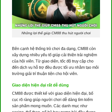
Những lợi thế giúp CM88 thu hút người chơi
Bên cạnh hệ thống trò chơi đa dạng, CM88 còn
xây dựng nhiều yếu tố giúp cải thiện trải nghiệm
của hội viên. Từ giao diện, tốc độ truy cập cho
đến dịch vụ hỗ trợ đều được tối ưu nhằm tạo môi
trường giải trí thuận tiện cho hội viên.
Giao diện hiện đại rất dễ dùng
CM88 được thiết kế với giao diện hiện đại, bố
cục rõ ràng giúp người chơi dễ dàng tìm kiếm
sản phẩm mong muốn. Các danh mục như