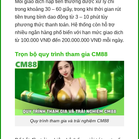
Mỗi giao dịch nạp tiền thường được xử lý chỉ
trong khoảng 30 – 60 giây, trong khi thời gian rút
tiền trung bình dao động từ 3 – 10 phút tùy
phương thức thanh toán. Hệ thống còn hỗ trợ
nhiều ngân hàng phổ biến với hạn mức giao dịch
từ 100.000 VNĐ đến 200.000.000 VNĐ mỗi ngày.
Trọn bộ quy trình tham gia CM88
Quy trình tham gia và trải nghiệm CM88