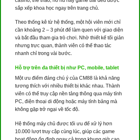
casino, thể thao, nổ hũ hay game bài đều được
sắp xếp khoa học ngay trên trang chủ.
Theo thống kê từ hệ thống, một hội viên mới chỉ
cần khoảng 2 – 3 phút để làm quen với giao diện
và bắt đầu tham gia trò chơi. Nhờ thiết kế tối giản
nhưng trực quan, thành viên có thể thao tác
nhanh chỉ trong vài bước.
Hỗ trợ trên đa thiết bị như PC, mobile, tablet
Một ưu điểm đáng chú ý của CM88 là khả năng
tương thích với nhiều thiết bị khác nhau. Thành
viên có thể truy cập nền tảng thông qua máy tính
PC, điện thoại di động hoặc máy tính bảng mà
không gặp trở ngại về tốc độ.
Hệ thống máy chủ được tối ưu để xử lý hơn
10.000 lượt truy cập cùng lúc, giúp các game
hoạt động ổn định ngay cả trong khung giờ cao