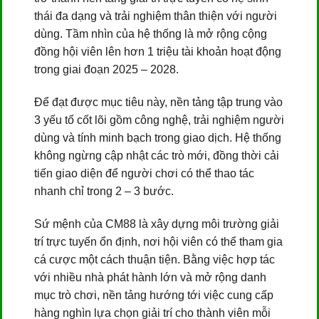
thái đa dạng và trải nghiệm thân thiện với người
dùng. Tầm nhìn của hệ thống là mở rộng cộng
đồng hội viên lên hơn 1 triệu tài khoản hoạt động
trong giai đoạn 2025 – 2028.
Để đạt được mục tiêu này, nền tảng tập trung vào
3 yếu tố cốt lõi gồm công nghệ, trải nghiệm người
dùng và tính minh bạch trong giao dịch. Hệ thống
không ngừng cập nhật các trò mới, đồng thời cải
tiến giao diện để người chơi có thể thao tác
nhanh chỉ trong 2 – 3 bước.
Sứ mệnh của CM88 là xây dựng môi trường giải
trí trực tuyến ổn định, nơi hội viên có thể tham gia
cá cược một cách thuận tiện. Bằng việc hợp tác
với nhiều nhà phát hành lớn và mở rộng danh
mục trò chơi, nền tảng hướng tới việc cung cấp
hàng nghìn lựa chọn giải trí cho thành viên mỗi