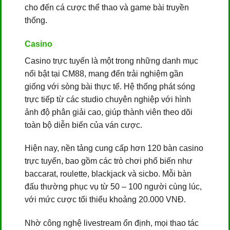
cho đến cá cược thể thao và game bài truyền
thống.
Casino
Casino trực tuyến là một trong những danh mục
nổi bật tại CM88, mang đến trải nghiệm gần
giống với sòng bài thực tế. Hệ thống phát sóng
trực tiếp từ các studio chuyên nghiệp với hình
ảnh độ phân giải cao, giúp thành viên theo dõi
toàn bộ diễn biến của ván cược.
Hiện nay, nền tảng cung cấp hơn 120 bàn casino
trực tuyến, bao gồm các trò chơi phổ biến như
baccarat, roulette, blackjack và sicbo. Mỗi bàn
đấu thường phục vụ từ 50 – 100 người cùng lúc,
với mức cược tối thiểu khoảng 20.000 VNĐ.
Nhờ công nghệ livestream ổn định, mọi thao tác