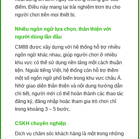
điểm. Điều này mang lại trải nghiệm trơn tru cho
người chơi trên mọi thiết bị.
Nhiều ngôn ngữ lựa chọn, thân thiện với
người dùng lần đầu
CM88 được xây dựng với hệ thống hỗ trợ nhiều
ngôn ngữ khác nhau, giúp người chơi ở nhiều
khu vực có thể sử dụng nền tảng một cách thuận
tiện. Ngoài tiếng Việt, hệ thống còn hỗ trợ thêm
một số ngôn ngữ phổ biến trong khu vực châu Á.
Nhờ giao diện thân thiện và nội dung hướng dẫn
chi tiết, người mới có thể hoàn thành các thao tác
đăng ký, đăng nhập hoặc tham gia trò chơi chỉ
trong khoảng 3 – 5 bước.
CSKH chuyên nghiệp
Dịch vụ chăm sóc khách hàng là một trong những