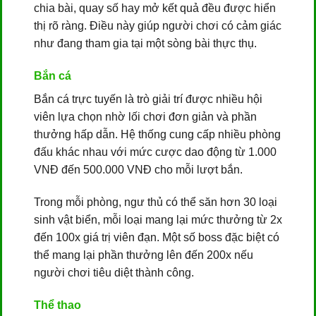
chia bài, quay số hay mở kết quả đều được hiển
thị rõ ràng. Điều này giúp người chơi có cảm giác
như đang tham gia tại một sòng bài thực thụ.
Bắn cá
Bắn cá trực tuyến là trò giải trí được nhiều hội
viên lựa chọn nhờ lối chơi đơn giản và phần
thưởng hấp dẫn. Hệ thống cung cấp nhiều phòng
đấu khác nhau với mức cược dao động từ 1.000
VNĐ đến 500.000 VNĐ cho mỗi lượt bắn.
Trong mỗi phòng, ngư thủ có thể săn hơn 30 loại
sinh vật biển, mỗi loại mang lại mức thưởng từ 2x
đến 100x giá trị viên đạn. Một số boss đặc biệt có
thể mang lại phần thưởng lên đến 200x nếu
người chơi tiêu diệt thành công.
Thể thao