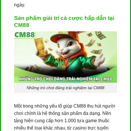
ngày.
Sản phẩm giải trí cá cược hấp dẫn tại
CM88
Những trò chơi đáng trải nghiệm tại CM88
Một trong những yếu tố giúp CM88 thu hút người
chơi chính là hệ thống sản phẩm đa dạng. Nền
tảng hiện cung cấp hơn 1.000 tựa game thuộc
nhiều thể loại khác nhau, từ casino trực tuyến