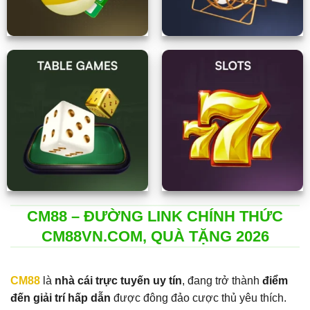
CM88 – ĐƯỜNG LINK CHÍNH THỨC
CM88VN.COM, QUÀ TẶNG 2026
CM88
là
nhà cái trực tuyến uy tín
, đang trở thành
điểm
đến giải trí hấp dẫn
được đông đảo cược thủ yêu thích.