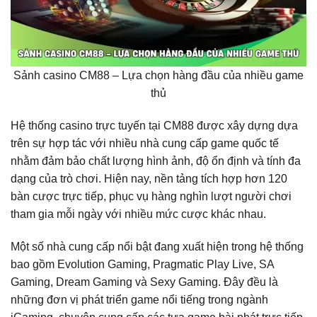
Sảnh casino CM88 – Lựa chọn hàng đầu của nhiều game
thủ
Hệ thống casino trực tuyến tại CM88 được xây dựng dựa
trên sự hợp tác với nhiều nhà cung cấp game quốc tế
nhằm đảm bảo chất lượng hình ảnh, độ ổn định và tính đa
dạng của trò chơi. Hiện nay, nền tảng tích hợp hơn 120
bàn cược trực tiếp, phục vụ hàng nghìn lượt người chơi
tham gia mỗi ngày với nhiều mức cược khác nhau.
Một số nhà cung cấp nổi bật đang xuất hiện trong hệ thống
bao gồm Evolution Gaming, Pragmatic Play Live, SA
Gaming, Dream Gaming và Sexy Gaming. Đây đều là
những đơn vị phát triển game nổi tiếng trong ngành