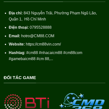
Địa chỉ:
843 Nguyễn Trãi, Phường Phạm Ngũ Lão,
Quận 1, Hồ Chí Minh
Điện thoại:
0795528888
Email:
hotro@CM88.COM
Website:
h
ttps://cm88vin.com/
Hashtag
: #cm88 #nhacaicm88 #cm88com
#gamebaicm88 #cm 88,...
ĐỐI TÁC GAME