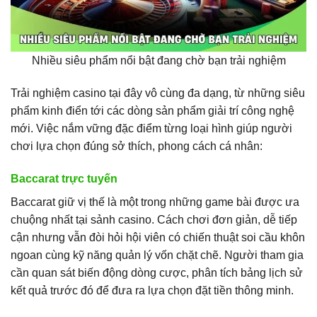
Nhiều siêu phẩm nổi bật đang chờ bạn trải nghiệm
Trải nghiệm casino tại đây vô cùng đa dạng, từ những siêu
phẩm kinh điển tới các dòng sản phẩm giải trí công nghệ
mới. Việc nắm vững đặc điểm từng loại hình giúp người
chơi lựa chọn đúng sở thích, phong cách cá nhân:
Baccarat trực tuyến
Baccarat giữ vị thế là một trong những game bài được ưa
chuộng nhất tại sảnh casino. Cách chơi đơn giản, dễ tiếp
cận nhưng vẫn đòi hỏi hội viên có chiến thuật soi cầu khôn
ngoan cùng kỹ năng quản lý vốn chặt chẽ. Người tham gia
cần quan sát biến động dòng cược, phân tích bảng lịch sử
kết quả trước đó để đưa ra lựa chọn đặt tiền thông minh.