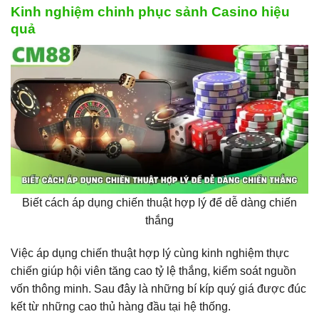
Kinh nghiệm chinh phục sảnh Casino hiệu
quả
Biết cách áp dụng chiến thuật hợp lý để dễ dàng chiến
thắng
Việc áp dụng chiến thuật hợp lý cùng kinh nghiệm thực
chiến giúp hội viên tăng cao tỷ lệ thắng, kiểm soát nguồn
vốn thông minh. Sau đây là những bí kíp quý giá được đúc
kết từ những cao thủ hàng đầu tại hệ thống.