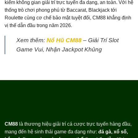
kiếm không gian giải trí trực tuyến đa dạng, an toàn. Với hệ
thống trò chơi phong phú từ Baccarat, Blackjack tới
Roulette cùng cơ chế bảo mật tuyệt đối, CM88 khẳng định
vị thế dẫn đầu trong năm 2026.
Xem thêm:
Nổ Hũ CM88
– Giải Trí Slot
Game Vui, Nhận Jackpot Khủng
CM88
là thương hiệu giải trí cá cược trực tuyến hàng đầu,
mang đến hệ sinh thái game đa dạng như:
đá gà, xổ số,