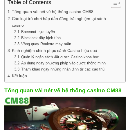
Table of Contents
Tổng quan vài nét về hệ thống casino CM88
Các loại trò chơi hấp dẫn đáng trải nghiệm tại sảnh
casino
Baccarat trực tuyến
Blackjack đầy kịch tính
Vòng quay Roulette may mắn
Kinh nghiệm chinh phục sảnh Casino hiệu quả
Quản lý ngân sách đặt cược Casino khoa học
Áp dụng ngay phương pháp vào cược thông minh
Tham khảo ngay những nhận định từ các cao thủ
Kết luận
Tổng quan vài nét về hệ thống casino CM88