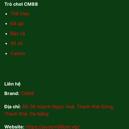
Trò chơi CM88
Thể thao
Đá gà
Bắn cá
Xổ số
Casino
Liên hệ
Brand:
CM88
Địa chỉ:
88-36 Huỳnh Ngọc Huệ, Thanh Khê Đông,
Thanh Khê, Đà Nẵng
Website:
https://jayacm88bet.vip/