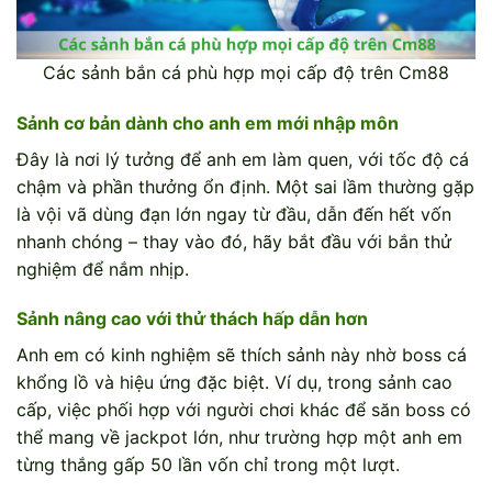
Các sảnh bắn cá phù hợp mọi cấp độ trên Cm88
Sảnh cơ bản dành cho anh em mới nhập môn
Đây là nơi lý tưởng để anh em làm quen, với tốc độ cá
chậm và phần thưởng ổn định. Một sai lầm thường gặp
là vội vã dùng đạn lớn ngay từ đầu, dẫn đến hết vốn
nhanh chóng – thay vào đó, hãy bắt đầu với bắn thử
nghiệm để nắm nhịp.
Sảnh nâng cao với thử thách hấp dẫn hơn
Anh em có kinh nghiệm sẽ thích sảnh này nhờ boss cá
khổng lồ và hiệu ứng đặc biệt. Ví dụ, trong sảnh cao
cấp, việc phối hợp với người chơi khác để săn boss có
thể mang về jackpot lớn, như trường hợp một anh em
từng thắng gấp 50 lần vốn chỉ trong một lượt.