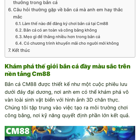
thưởng trong bắn cá
Câu hỏi thường gặp về bắn cá mà anh em hay thắc
mắc
Làm thế nào để đăng ký chơi bắn cá tại Cm88
Bắn cá có an toàn và công bằng không
Mẹo gì để thắng nhiều hơn trong bắn cá
Có chương trình khuyến mãi cho người mới không
Kết thúc
Khám phá thế giới bắn cá đầy màu sắc trên
nền tảng Cm88
Bắn cá CM88 được thiết kế như một cuộc phiêu lưu
dưới đáy đại dương, nơi anh em có thể khám phá vô
vàn loài sinh vật biển với hình ảnh 3D chân thực.
Chúng tôi tập trung vào việc tạo ra môi trường chơi
công bằng, nơi kỹ năng quyết định phần lớn kết quả.