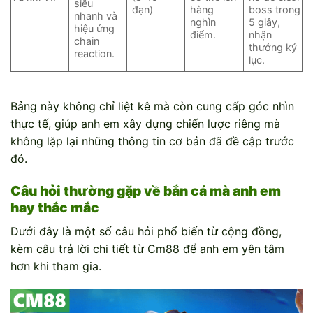
siêu
đạn)
hàng
boss trong
nhanh và
nghìn
5 giây,
hiệu ứng
điểm.
nhận
chain
thưởng kỷ
reaction.
lục.
Bảng này không chỉ liệt kê mà còn cung cấp góc nhìn
thực tế, giúp anh em xây dựng chiến lược riêng mà
không lặp lại những thông tin cơ bản đã đề cập trước
đó.
Câu hỏi thường gặp về bắn cá mà anh em
hay thắc mắc
Dưới đây là một số câu hỏi phổ biến từ cộng đồng,
kèm câu trả lời chi tiết từ Cm88 để anh em yên tâm
hơn khi tham gia.