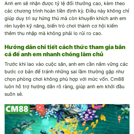
Anh em sẽ nhận được tỷ lệ đổi thưởng cao, kèm theo
các chương trình hoàn tiền định kỳ. Điều này không chỉ
giúp duy trì sự hứng thú mà còn khuyến khích anh em
rèn luyện kỹ năng, biến trò chơi thành cơ hội kiếm
thêm thu nhập mà không phải lo rủi ro cao.
Hướng dẫn chi tiết cách thức tham gia bắn
cá để anh em nhanh chóng làm chủ
Trước khi lao vào cuộc săn, anh em cần nắm vững các
bước cơ bản để tránh những sai lầm thường gặp như
chọn phòng chơi không phù hợp với mức vốn. Cm88
luôn hỗ trợ hướng dẫn rõ ràng, giúp anh em khởi đầu
suôn sẻ.