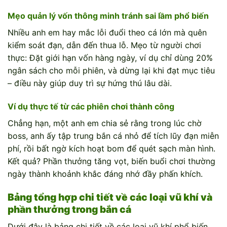
Mẹo quản lý vốn thông minh tránh sai lầm phổ biến
Nhiều anh em hay mắc lỗi đuổi theo cá lớn mà quên
kiểm soát đạn, dẫn đến thua lỗ. Mẹo từ người chơi
thực: Đặt giới hạn vốn hàng ngày, ví dụ chỉ dùng 20%
ngân sách cho mỗi phiên, và dừng lại khi đạt mục tiêu
– điều này giúp duy trì sự hứng thú lâu dài.
Ví dụ thực tế từ các phiên chơi thành công
Chẳng hạn, một anh em chia sẻ rằng trong lúc chờ
boss, anh ấy tập trung bắn cá nhỏ để tích lũy đạn miễn
phí, rồi bất ngờ kích hoạt bom để quét sạch màn hình.
Kết quả? Phần thưởng tăng vọt, biến buổi chơi thường
ngày thành khoảnh khắc đáng nhớ đầy phấn khích.
Bảng tổng hợp chi tiết về các loại vũ khí và
phần thưởng trong bắn cá
Dưới đây là bảng chi tiết về các loại vũ khí phổ biến,