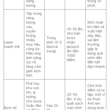
năng
trong 10
lượng.
phút.
Tập trung
năng
lượng
Kích hoạt
cao,
khi đàn cá
10-20 lần,
xuyên
xuất hiện
như bắn
thủng
dày đặc;
Trung
boss
nhiều
sai lầm
Laser
bình (3-5
nhận
mục tiêu
thường
mạnh mẽ
đạn/cá
jackpot
cùng lúc.
gặp là
trung)
lên đến
Hiệu ứng
dùng quá
1000
ánh sáng
sớm dẫn
điểm.
rực rỡ,
đến hết
tăng cảm
đạn nhanh.
giác kịch
tính.
Phá hủy
Chờ thời
khu vực
điểm cá tụ
lớn, lý
20-50
tập; một ví
tưởng
lần, ví dụ
dụ thực:
cho boss
quét sạch
Anh em
hoặc đàn
Cao (5-
Bom nổ
màn hình
dùng bom
cá đông
10